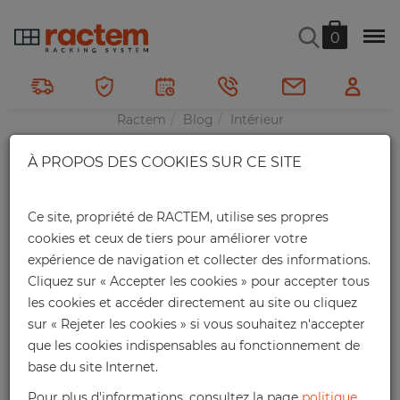
COMMENT ORGANISER UN
0
GARAGE POUR EN TIRER LE
MEILLEUR PARTI?
Ractem
Blog
Intérieur
Comment organiser un garage pour en tirer le
À PROPOS DES COOKIES SUR CE SITE
meilleur parti?
Ce site, propriété de RACTEM, utilise ses propres
cookies et ceux de tiers pour améliorer votre
expérience de navigation et collecter des informations.
Cliquez sur « Accepter les cookies » pour accepter tous
les cookies et accéder directement au site ou cliquez
sur « Rejeter les cookies » si vous souhaitez n'accepter
que les cookies indispensables au fonctionnement de
base du site Internet.
Pour plus d'informations, consultez la page
politique